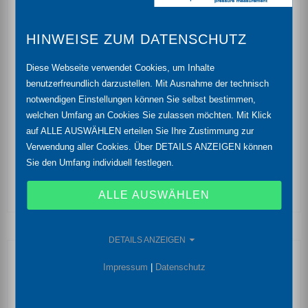
Merkmale
HINWEISE ZUM DATENSCHUTZ
Nenndrücke: 0 ... 100 mbar bis 0 ... 600 bar
Diese Webseite verwendet Cookies, um Inhalte
Genauigkeit: 0,35 % (Opt. 0,25 %) FSO
benutzerfreundlich darzustellen. Mit Ausnahme der technisch
Messwertanzeige auf 4-stelligem LED-Display
notwendigen Einstellungen können Sie selbst bestimmen,
welchen Umfang an Cookies Sie zulassen möchten. Mit Klick
Anzeigemodul dreh-und konfigurierbar
auf ALLE AUSWÄHLEN erteilen Sie Ihre Zustimmung zur
Verwendung aller Cookies. Über DETAILS ANZEIGEN können
1 oder 2 unabhängige PNP-Ausgänge, frei
Sie den Umfang individuell festlegen.
konfigurierbar
ALLE AUSWÄHLEN
DETAILS ANZEIGEN
Optionale Merkmale
Impressum
|
Datenschutz
Ex-Ausführung
Ex ia = eigensicher für Gase und Staub