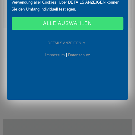
Verwendung aller Cookies. Über DETAILS ANZEIGEN können
Sie den Umfang individuell festlegen.
ALLE AUSWÄHLEN
XMP ci
DETAILS ANZEIGEN
Keramiksensor
Impressum
|
Datenschutz
Prozess-, Öl- und Gasindustrie
Nenndrücke:
0 ... 160 mbar bis 0 ... 20 bar
Genauigkeit:
0,1 % FSO