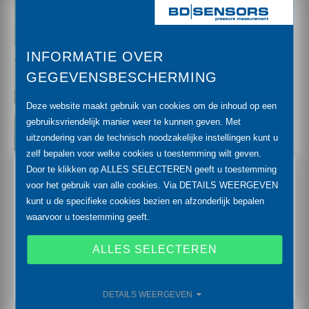
INFORMATIE OVER
GEGEVENSBESCHERMING
Deze website maakt gebruik van cookies om de inhoud op een
gebruiksvriendelijk manier weer te kunnen geven. Met
uitzondering van de technisch noodzakelijke instellingen kunt u
zelf bepalen voor welke cookies u toestemming wilt geven.
Door te klikken op ALLES SELECTEREN geeft u toestemming
Een doorslaggevend concept voor apparatuur biedt
voor het gebruik van alle cookies. Via DETAILS WEERGEVEN
een hoge beveiliging tegen overspanning en maakt
kunt u de specifieke cookies bezien en afzonderlijk bepalen
waarvoor u toestemming geeft.
dankzij de scheidbaarheid van de dompelsonde een
gemakkelijke evenals een snelle vervanging
ALLES SELECTEREN
mogelijk.
>> MEER INFORMATIE
DETAILS WEERGEVEN