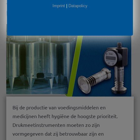
Toepassingen op het gebied van hygiëne:
Imprint
|
Datapolicy
betrouwbare meettechniek
Bij de productie van voedingsmiddelen en
medicijnen heeft hygiëne de hoogste prioriteit.
Drukmeetinstrumenten moeten zo zijn
vormgegeven dat zij betrouwbaar zijn en