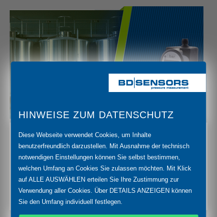
HINWEISE ZUM DATENSCHUTZ
Diese Webseite verwendet Cookies, um Inhalte
Bei der Herstellung von Lebensmitteln und
benutzerfreundlich darzustellen. Mit Ausnahme der technisch
Medikamenten hat die Hygiene oberste Priorität.
notwendigen Einstellungen können Sie selbst bestimmen,
Druckmessgeräte müssen so gestaltet sein, dass sie
welchen Umfang an Cookies Sie zulassen möchten. Mit Klick
zuverlässig und beständig funktionieren.
auf ALLE AUSWÄHLEN erteilen Sie Ihre Zustimmung zur
Verwendung aller Cookies. Über DETAILS ANZEIGEN können
>> MEHR ERFAHREN
Sie den Umfang individuell festlegen.