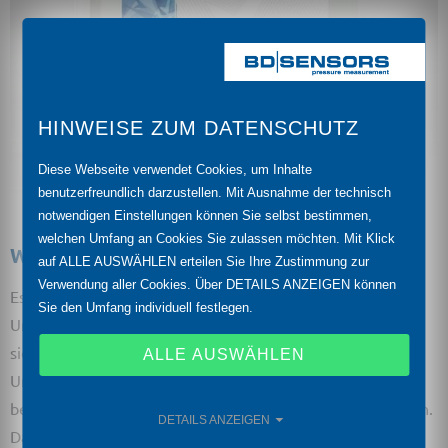
HINWEISE ZUM DATENSCHUTZ
Diese Webseite verwendet Cookies, um Inhalte
benutzerfreundlich darzustellen. Mit Ausnahme der technisch
notwendigen Einstellungen können Sie selbst bestimmen,
welchen Umfang an Cookies Sie zulassen möchten. Mit Klick
Worum es geht:
auf ALLE AUSWÄHLEN erteilen Sie Ihre Zustimmung zur
Verwendung aller Cookies. Über DETAILS ANZEIGEN können
Es geht um den bewussten und verantwortungsvollen
Sie den Umfang individuell festlegen.
Umgang mit unserer Umwelt. Die Norm ISO 14001 stellt
sicher, dass sämtliche Prozesse und Abläufe eines
ALLE AUSWÄHLEN
Unternehmens im Hinblick auf ihre Umweltauswirkungen
betrachtet, bewertet und kontinuierlich verbessert werden.
DETAILS ANZEIGEN
Dabei geht es um Themen wie Ressourcenschonung,