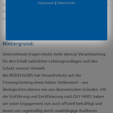
Impressum
|
Datenschutz
Energieeffizienz, Abfallvermeidung und die Reduktion von
Emissionen – also um konkrete Maßnahmen für
nachhaltiges Wirtschaften.
Hintergrund:
Unternehmen tragen heute mehr denn je Verantwortung
für den Erhalt natürlicher Lebensgrundlagen und den
Schutz unserer Umwelt.
Bei BD|SENSORS hat Umweltschutz seit der
Firmengründung einen hohen Stellenwert – aus
ökologischen ebenso wie aus ökonomischen Gründen. Mit
der Einführung und Zertifizierung nach ISO 14001 haben
wir unser Engagement nun auch offiziell bekräftigt und
lassen uns regelmäßig durch unabhängige Auditoren