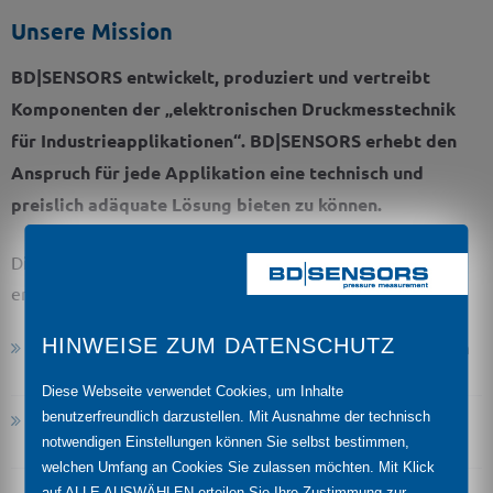
Unsere Mission
BD|SENSORS entwickelt, produziert und vertreibt
Komponenten der „elektronischen Druckmesstechnik
für Industrieapplikationen“. BD|SENSORS erhebt den
Anspruch für jede Applikation eine technisch und
preislich adäquate Lösung bieten zu können.
Die Basis hierfür bildet eine Produktpalette von selbst
entwickelten und produzierten
HINWEISE ZUM DATENSCHUTZ
Drucksensoren, Druckmessumformern, Hydrostatischen
Füllstandssonden
Diese Webseite verwendet Cookies, um Inhalte
elektronischen Druckschaltern, Anzeige- und
benutzerfreundlich darzustellen. Mit Ausnahme der technisch
Auswertegeräten,
notwendigen Einstellungen können Sie selbst bestimmen,
welchen Umfang an Cookies Sie zulassen möchten. Mit Klick
auf ALLE AUSWÄHLEN erteilen Sie Ihre Zustimmung zur