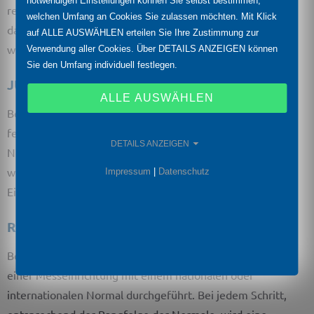
notwendigen Einstellungen können Sie selbst bestimmen,
rein der Ermittlung der Abweichung der Anzeige. Hierbei
welchen Umfang an Cookies Sie zulassen möchten. Mit Klick
darf kein Eingriff am Messgerät selbst vorgenommen
auf ALLE AUSWÄHLEN erteilen Sie Ihre Zustimmung zur
werden.
Verwendung aller Cookies. Über DETAILS ANZEIGEN können
Sie den Umfang individuell festlegen.
JUSTIERUNG
ALLE AUSWÄHLEN
Bei der Justierung wird in das Gerät eingegriffen, um eine
festgestellte Messabweichung zu minimieren.
DETAILS ANZEIGEN
Normalerweise wird im Anschluss an eine Justierung eine
weitere Kalibrierung durchgeführt, um den korrekten
Impressum
|
Datenschutz
Eingriff in das Gerät zu überprüfen.
RÜCKFÜHRUNG
Bei einer Rückführung wird ein Vergleich des Messwertes
einer Messeinrichtung mit einem nationalen oder
internationalen Normal durchgeführt. Bei jedem Schritt,
entsprechend der Rangfolge der Normale, wird eine