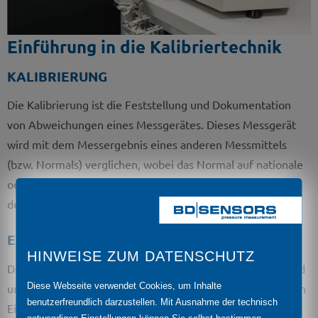
Einführung in die Kalibriertechnik
KALIBRIERUNG
Die Kalibrierung ist die Feststellung und Dokumentation
von Abweichungen eines Messgerätes. Dieses Messgerät
wird mit dem Messergebnis eines anderen Messmittels
(bzw. Normals) verglichen, wobei das Normal auf nationale
oder internationale Normale rückgeführt ist und deshalb
dessen korrekte und genaue Funktion bekannt ist.
EICHUNG
HINWEISE ZUM DATENSCHUTZ
Die Eichung ist die Kalibrierung einer staatlichen Stelle und
Diese Webseite verwendet Cookies, um Inhalte
umfasst die Qualitätsprüfung und Kennzeichnung nach den
benutzerfreundlich darzustellen. Mit Ausnahme der technisch
Eichvorschriften. Die Eichung und die Kalibrierung dienen