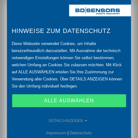
Nenndrücke: 0 ... 40 mbar bis 0 ... 20 bar
Genauigkeit: 0,25 % (Opt. 0,1 %) FSO
HINWEISE ZUM DATENSCHUTZ
Trennmembrane Keramik Al2O3 (99,9 %)
Diese Webseite verwendet Cookies, um Inhalte
Schifffahrtszulassungen: American Bureau of
benutzerfreundlich darzustellen. Mit Ausnahme der technisch
Shipping (ABS), Bureau Veritas (BV), China
notwendigen Einstellungen können Sie selbst bestimmen,
Klassifikationsgesellschaft (CCS), Det Norske
welchen Umfang an Cookies Sie zulassen möchten. Mit Klick
Veritas (DNV), Germanischer Lloyd (GL), Lloyds
auf ALLE AUSWÄHLEN erteilen Sie Ihre Zustimmung zur
Register (LR)
Verwendung aller Cookies. Über DETAILS ANZEIGEN können
Sie den Umfang individuell festlegen.
hohe Überlastfähigkeit
ALLE AUSWÄHLEN
exzellente Langzeitstabilität
DETAILS ANZEIGEN
Impressum
|
Datenschutz