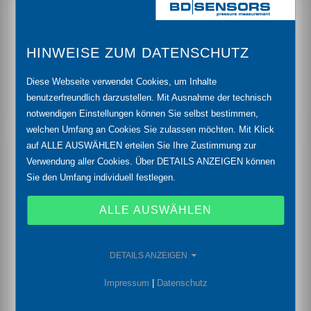
Genauigkeit: 0,35 % (Opt. 0,25 %) FSO
Trennmembrane Keramik Al2O3 (99,9 %)
HINWEISE ZUM DATENSCHUTZ
hohe Medienbeständigkeit
Diese Webseite verwendet Cookies, um Inhalte
benutzerfreundlich darzustellen. Mit Ausnahme der technisch
notwendigen Einstellungen können Sie selbst bestimmen,
welchen Umfang an Cookies Sie zulassen möchten. Mit Klick
auf ALLE AUSWÄHLEN erteilen Sie Ihre Zustimmung zur
Verwendung aller Cookies. Über DETAILS ANZEIGEN können
Optionale Merkmale
Sie den Umfang individuell festlegen.
Ex-Ausführung (Temperaturklasse T4)
Ex ia = eigensicher für Gase und Staub
ALLE AUSWÄHLEN
Ex-Ausführung (Temperaturklasse T6)
DETAILS ANZEIGEN
kundenspezifische Ausführungen
Impressum
|
Datenschutz