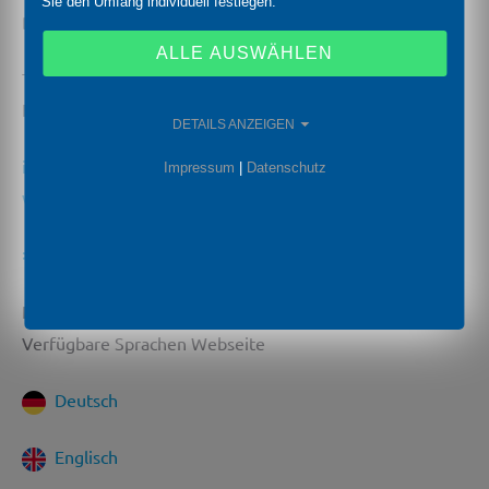
Sie den Umfang individuell festlegen.
D-95199 Thierstein
ALLE AUSWÄHLEN
Tel.: 09235 / 9811-0
Fax: 09235 / 9811-11
DETAILS ANZEIGEN
info@bdsensors.de
Impressum
|
Datenschutz
www.bdsensors.de
>> VERTRIEBSPARTNER
Headquarters BD|SENSORS
Verfügbare Sprachen Webseite
Deutsch
Englisch