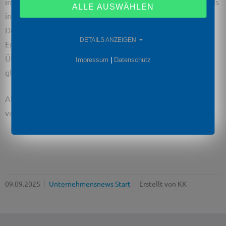
in Höchstädt, Kita Spatzennest sowie Kinderhort Fichtelkids
ALLE AUSWÄHLEN
in Thierstein“ – kommen.
Dort durften sich alle Kinder inklusive Erzieherinnen und
DETAILS ANZEIGEN
Erzieher über eine kostenlose Portion Eis freuen. Die
Überraschung sorgte für große Begeisterung und viele
Impressum
|
Datenschutz
glückliche Gesichter.
Als kleines Dankeschön hat uns der Zweckverband ein Bild
vom gemeinsamen Eisschlecken zukommen lassen.
09.09.2025
Unternehmensnews Start
Erstellt von
KK