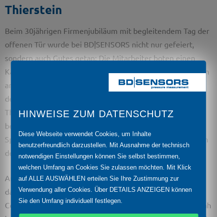
Thierstein
Beim 30jährigen Firmenjubiläum mit begleitendem Tag der
offenen Tür wurde bei BD|SENSORS nicht nur gefeiert,
sondern auch Gutes getan: Die Mitarbeiter boten einen
Kaffee- und Kuchenstand mit selbstgebackenen Leckereien
an. Der Erlös der verkauften Speisen wurde als Spende an
den Zweckverband der Kindertagesstätten Höchstädt –
Thierstein gegeben mit der Bitte alle Kinder zu
HINWEISE ZUM DATENSCHUTZ
berücksichtigen. Die Sparkasse Hochfranken erhöhte die
Diese Webseite verwendet Cookies, um Inhalte
Spende durch den Verzicht auf ein Sachgeschenk anlässlich
benutzerfreundlich darzustellen. Mit Ausnahme der technisch
des Jubiläums zusätzlich.
notwendigen Einstellungen können Sie selbst bestimmen,
welchen Umfang an Cookies Sie zulassen möchten. Mit Klick
An einem schönen Sommertag Anfang September war es
auf ALLE AUSWÄHLEN erteilen Sie Ihre Zustimmung zur
Verwendung aller Cookies. Über DETAILS ANZEIGEN können
dann so weit: Der Zweckverband ließ das Eisauto der
Sie den Umfang individuell festlegen.
Cortina Selb zu seinen drei Einrichtungen – Kita Arche Noah