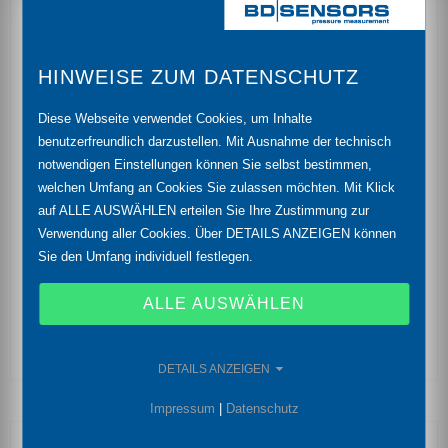
Durchmesser 45 mm
HINWEISE ZUM DATENSCHUTZ
chemische Beständigkeit
Diese Webseite verwendet Cookies, um Inhalte
hoch überlastfähig
benutzerfreundlich darzustellen. Mit Ausnahme der technisch
notwendigen Einstellungen können Sie selbst bestimmen,
Reinst-Keramiksensor
welchen Umfang an Cookies Sie zulassen möchten. Mit Klick
auf ALLE AUSWÄHLEN erteilen Sie Ihre Zustimmung zur
besonders geeignet für Tankinhaltsmessungen von
Verwendung aller Cookies. Über DETAILS ANZEIGEN können
zähflüssigen und aggressiven Medien
Sie den Umfang individuell festlegen.
Gehäusematerial aus PP-HT oder PVDF
ALLE AUSWÄHLEN
Trennmembrane Keramik 99,9% Al2O3
DETAILS ANZEIGEN
Impressum
|
Datenschutz