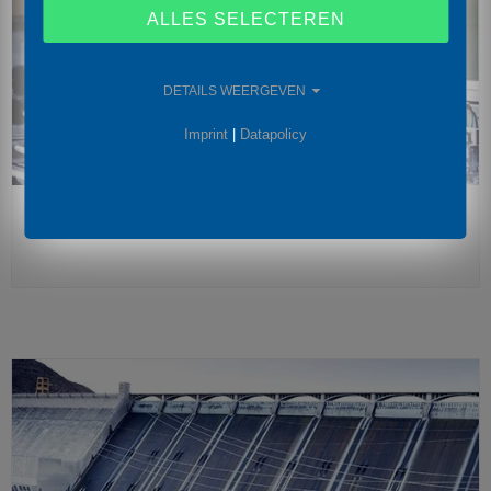
ALLES SELECTEREN
DETAILS WEERGEVEN
Imprint
|
Datapolicy
VOEDINGSMIDDELEN