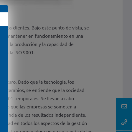
e los clientes. Bajo este punto de vista, se
 que mantener en funcionamiento en una
go, la producción y la capacidad de
enta la ISO 9001.
l futuro. Dado que la tecnología, los
os a cambios, se entiende que la sociedad
SO 9001 temporales. Se llevan a cabo
trado que las empresas se someten a
arencia de los resultados independiente.
tividad en todos los aspectos de la gestión
e nuestros empleados son una garantía de los