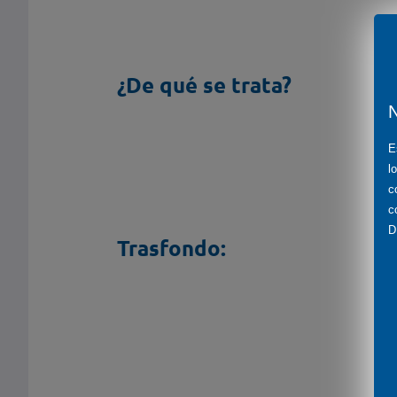
¿De qué se trata?
E
l
c
c
D
Trasfondo: