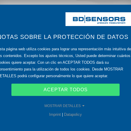
Se trata nada menos que de la garantía de satisfacción d
comprueban todos los procesos y desarrollos que hay
NOTAS SOBRE LA PROTECCIÓN DE DATOS
empresa, desde la comprensión del mercado y del encar
sta página web utiliza cookies para lograr una representación más intuitiva de
innovación hasta la eliminación de basuras. Esto repres
os contenidos. Excepto los ajustes técnicos, Usted puede determinar cuántos
ookies quiere aceptar. Con un clic en ACEPTAR TODOS dará su
onsentimiento para la utilización de todos los cookies. Desde MOSTRAR
ETALLES podrá configurar personalmente lo que quiere aceptar.
Los clientes necesitan socios de confianza, ahora y en e
mercados y las necesidades de los clientes están sujet
ACEPTAR TODOS
certificadora independiente solo expida certificados I
auditorías con gran esfuerzo con las que queda demos
MOSTRAR DETALLES
examen de forma metódica, lo que garantiza una transp
Imprint
|
Datapolicy
Solo se puede obtener la certificación si se ofrece efec
de calidad. Los conocimientos técnicos consolidados d