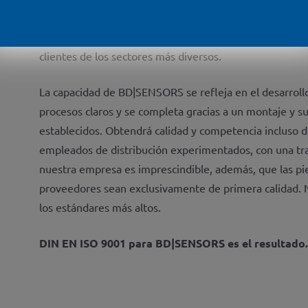
éxitos en la certificación regular e indispensable de 
especializado, desarrolla y lleva a cabo soluciones indi
clientes de los sectores más diversos.
La capacidad de BD|SENSORS se refleja en el desarroll
procesos claros y se completa gracias a un montaje y s
establecidos. Obtendrá calidad y competencia incluso d
empleados de distribución experimentados, con una trami
nuestra empresa es imprescindible, además, que las p
proveedores sean exclusivamente de primera calidad. 
los estándares más altos.
DIN EN ISO 9001 para BD|SENSORS es el resultado