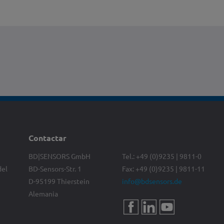
Contactar
BD|SENSORS GmbH
Tel.: +49 (0)9235 | 9811-0
del
BD-Sensors-Str. 1
Fax: +49 (0)9235 | 9811-11
D-95199 Thierstein
info@bdsensors.de
Alemania