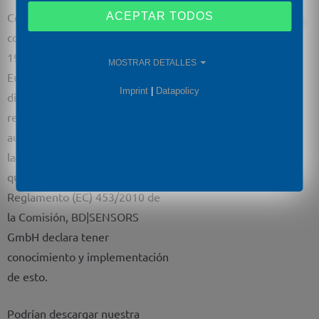
ACEPTAR TODOS
Como usuario intermedio
conforme al Reglamento (CE) n°
1907/2006 EU del Parlamento
MOSTRAR DETALLES
Europeo y del Consejo de 18 de
Imprint
|
Datapolicy
diciembre de 2006 relativo al
registro, la evaluación, la
autorización y la restricción de
las sustancias y preparados
químicos (REACH), así como al
Reglamento (EC) 453/2010 de
la Comisión, BD|SENSORS
GmbH declara tener
conocimiento y implementación
de esto.
Podrían descargar nuestra