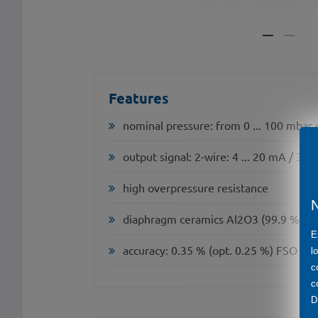
Features
nominal pressure: from 0 ... 100 mbar u
output signal: 2-wire: 4 ... 20 mA / 3-
high overpressure resistance
diaphragm ceramics Al2O3 (99.9 %)
E
accuracy: 0.35 % (opt. 0.25 %) FSO
l
c
c
D