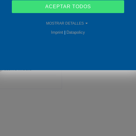
aggressive media
ACEPTAR TODOS
 to DVGW and KTW
MOSTRAR DETALLES
Imprint
|
Datapolicy
dust
gressive media