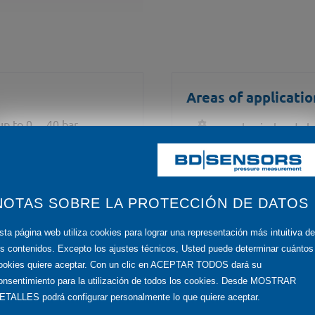
Areas of applicatio
p to 0 ... 40 bar
mechanical and pla
wire and others on request
laboratory
NOTAS SOBRE LA PROTECCIÓN DE DATOS
sta página web utiliza cookies para lograr una representación más intuitiva de
os contenidos. Excepto los ajustes técnicos, Usted puede determinar cuántos
Media
ookies quiere aceptar. Con un clic en ACEPTAR TODOS dará su
onsentimiento para la utilización de todos los cookies. Desde MOSTRAR
water
ETALLES podrá configurar personalmente lo que quiere aceptar.