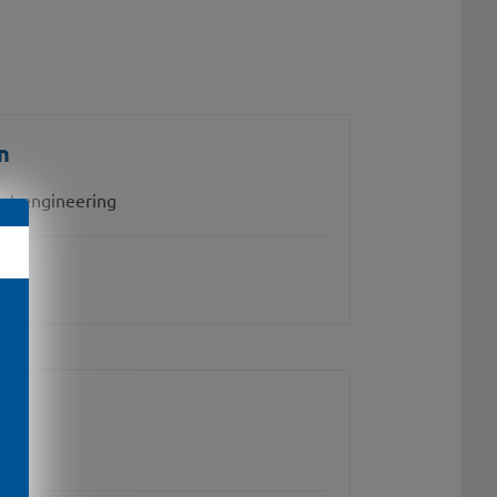
n
nt engineering