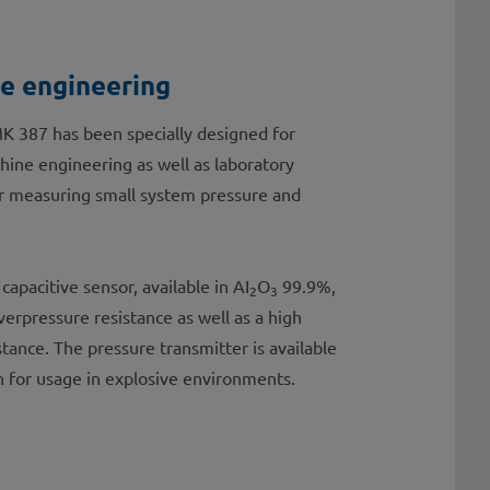
e engineering
K 387 has been specially designed for
chine engineering as well as laboratory
or measuring small system pressure and
apacitive sensor, available in AI
O
99.9%,
2
3
erpressure resistance as well as a high
ance. The pressure transmitter is available
ion for usage in explosive environments.