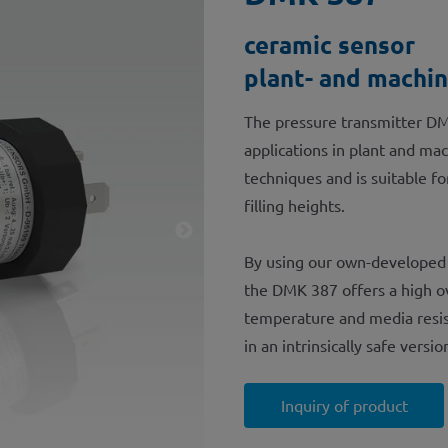
ceramic sensor
plant- and machin
The pressure transmitter DM
applications in plant and ma
techniques and is suitable f
filling heights.
By using our own-developed c
the DMK 387 offers a high ov
temperature and media resist
in an intrinsically safe vers
Inquiry of product