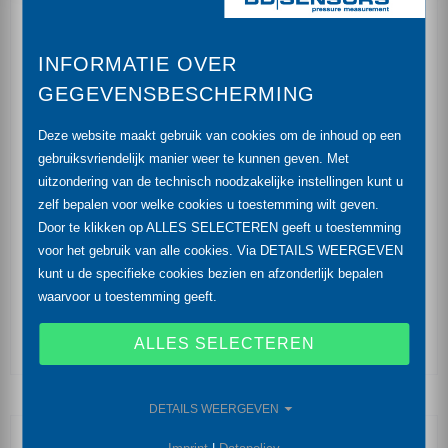
diameter 45 mm
INFORMATIE OVER
chemical resistance
GEGEVENSBESCHERMING
high overpressure capability
Deze website maakt gebruik van cookies om de inhoud op een
gebruiksvriendelijk manier weer te kunnen geven. Met
pure ceramic sensor
uitzondering van de technisch noodzakelijke instellingen kunt u
zelf bepalen voor welke cookies u toestemming wilt geven.
especially for tank level measurement of viscous
Door te klikken op ALLES SELECTEREN geeft u toestemming
and aggressive media
voor het gebruik van alle cookies. Via DETAILS WEERGEVEN
kunt u de specifieke cookies bezien en afzonderlijk bepalen
housing material PP-HT or PVDF
waarvoor u toestemming geeft.
diaphragm ceramics Al2O3 (99.9 %)
ALLES SELECTEREN
DETAILS WEERGEVEN