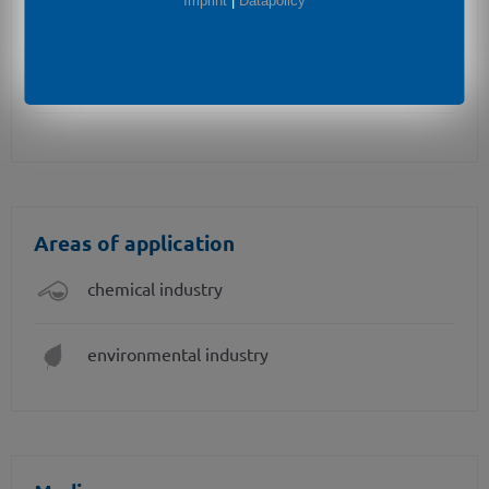
Optional Features
Imprint
|
Datapolicy
different kinds of cable and seal materials
prepared for mounting with pipe
Areas of application
chemical industry
environmental industry