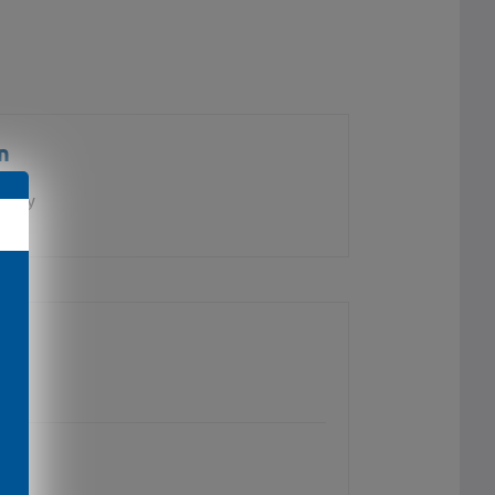
n
ustry