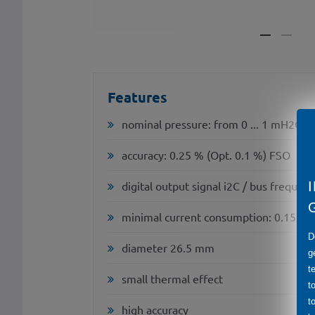
Features
nominal pressure: from 0 ... 1 mH2O u
accuracy: 0.25 % (Opt. 0.1 %) FSO
digital output signal i2C / bus freque
minimal current consumption: 0.15 m
D
diameter 26.5 mm
g
t
small thermal effect
t
t
high accuracy