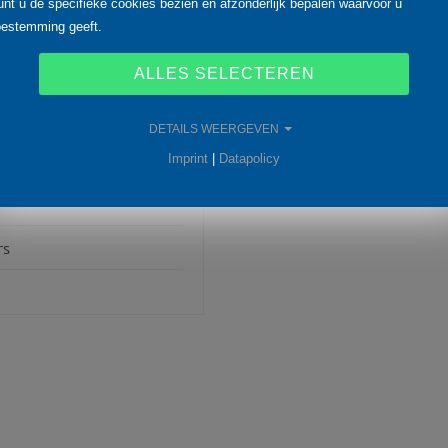
unt u de specifieke cookies bezien en afzonderlijk bepalen waarvoor u
oestemming geeft.
ALLES SELECTEREN
DETAILS WEERGEVEN
Imprint
|
Datapolicy
rs