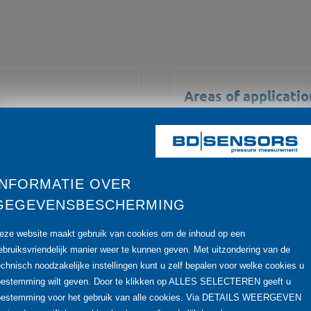
Areas of applicatio
p to 0 ... 40 mH2O
environmental ind
INFORMATIE OVER
ncy max. 400 kHz
GEGEVENSBESCHERMING
Media
A @ 2.7 V
eze website maakt gebruik van cookies om de inhoud op een
water
ebruiksvriendelijk manier weer te kunnen geven. Met uitzondering van de
echnisch noodzakelijke instellingen kunt u zelf bepalen voor welke cookies u
oestemming wilt geven. Door te klikken op ALLES SELECTEREN geeft u
fuels and oils
oestemming voor het gebruik van alle cookies. Via DETAILS WEERGEVEN