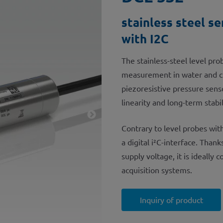
stainless steel s
with I2C
The stainless-steel level pr
measurement in water and cle
piezoresistive pressure sens
linearity and long-term stabi
Contrary to level probes wit
a digital i²C-interface. Tha
supply voltage, it is ideall
acquisition systems.
Inquiry of product