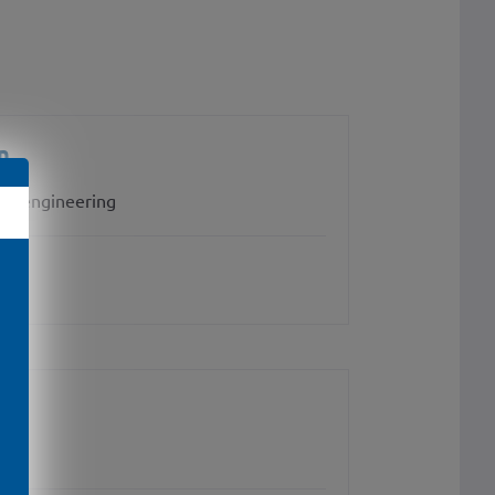
n
nt engineering