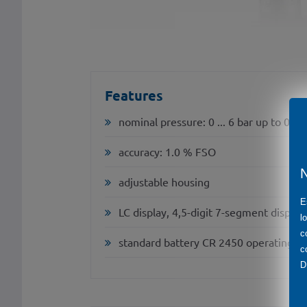
Features
nominal pressure: 0 ... 6 bar up to 0 ...
accuracy: 1.0 % FSO
adjustable housing
E
LC display, 4,5-digit 7-segment display
l
c
standard battery CR 2450 operating pe
c
D