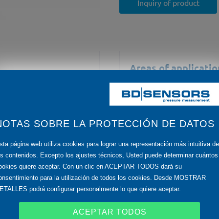
Inquiry of product
Areas of applicatio
 600 bar
mechanical and pla
hydraulics
NOTAS SOBRE LA PROTECCIÓN DE DATOS
sta página web utiliza cookies para lograr una representación más intuitiva de
os contenidos. Excepto los ajustes técnicos, Usted puede determinar cuántos
ookies quiere aceptar. Con un clic en ACEPTAR TODOS dará su
riod > 1.500h
Media
onsentimiento para la utilización de todos los cookies. Desde MOSTRAR
ETALLES podrá configurar personalmente lo que quiere aceptar.
fuels and oils
ACEPTAR TODOS